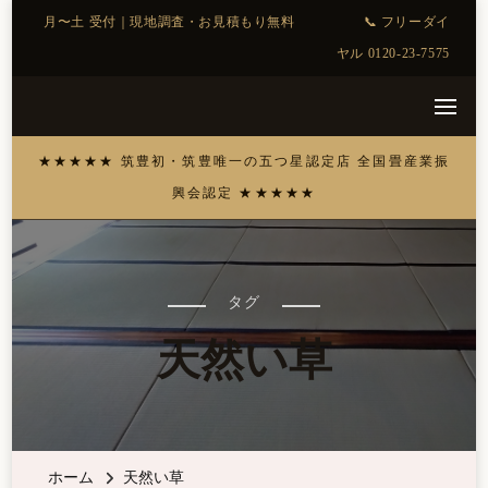
タグ
天然い草
ホーム
天然い草