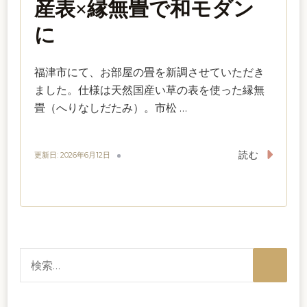
産表×縁無畳で和モダン
に
福津市にて、お部屋の畳を新調させていただき
ました。仕様は天然国産い草の表を使った縁無
畳（へりなしだたみ）。市松 …
読む
更新日:
2026年6月12日
検
索: