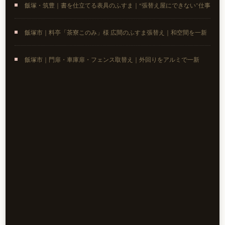
飯塚・筑豊｜書を仕立てる表具のふすま｜“張替え屋にできない”仕事
飯塚市｜料亭「茶寮このみ」様 広間のふすま張替え｜和空間を一新
飯塚市｜門扉・車庫扉・フェンス取替え｜外回りをアルミで一新