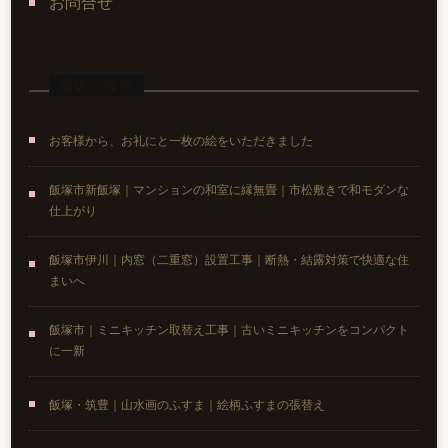
お問合せ
最近の投稿
お客様から、お礼にと一枚の絵をいただきました
飯塚市新飯塚｜マンションの和室に縁無畳｜市松敷きで和モダンな
仕上がり
飯塚市伊川｜内窓（二重窓）設置工事｜断熱・結露対策で快適な住
まいへ
飯塚市｜ミニキッチン取替え工事｜古いミニキッチンをコンパクト
に一新
飯塚・筑豊｜山水画のふすま｜絵柄ふすまの張替え