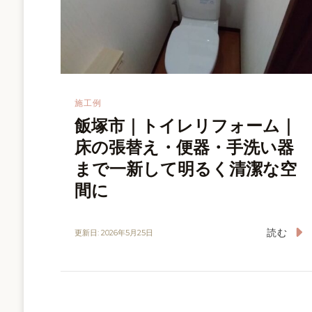
ン
施工例
飯塚市｜トイレリフォーム｜
床の張替え・便器・手洗い器
まで一新して明るく清潔な空
間に
読む
更新日:
2026年5月25日