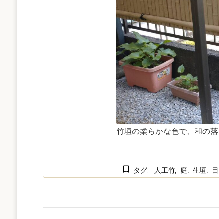
竹垣の柔らかな色で、和の落
タグ:
人工竹
庭
生垣
目