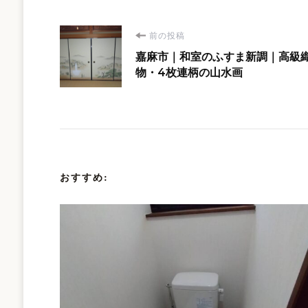
投
前の投稿
嘉麻市｜和室のふすま新調｜高級
稿
物・4枚連柄の山水画
ナ
ビ
ゲ
おすすめ:
ー
シ
ョ