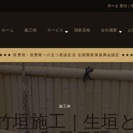
ホーム
施工例
サービス
国家資格
会社概要
お
施工例
竹垣施工｜生垣