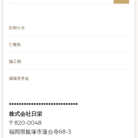
ペ
索:
ー
ー
ー
ジ
ジ
お知らせ
ジ
送
ご報告
り
施工例
職場見学会
****************************
株式会社日栄
〒820-0048
福岡県飯塚市蓮台寺68-3