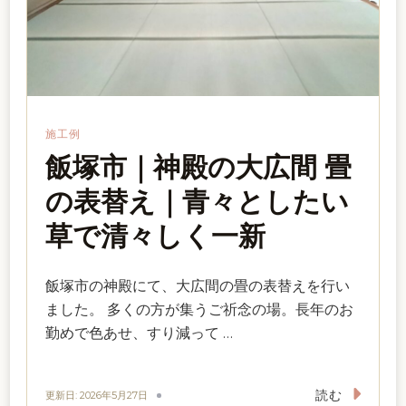
施工例
飯塚市｜神殿の大広間 畳
の表替え｜青々としたい
草で清々しく一新
飯塚市の神殿にて、大広間の畳の表替えを行い
ました。 多くの方が集うご祈念の場。長年のお
勤めで色あせ、すり減って …
読む
更新日:
2026年5月27日