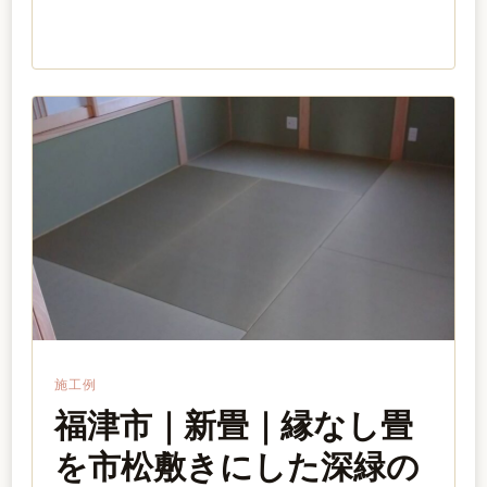
施工例
福津市｜新畳｜縁なし畳
を市松敷きにした深緑の