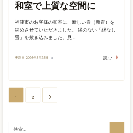
和室で上質な空間に
福津市のお客様の和室に、新しい畳（新畳）を
納めさせていただきました。 縁のない「縁なし
畳」を敷き込みました。見 …
読む
更新日:
2026年5月25日
投
固
固
1
2
稿
定
定
の
検
ペ
ペ