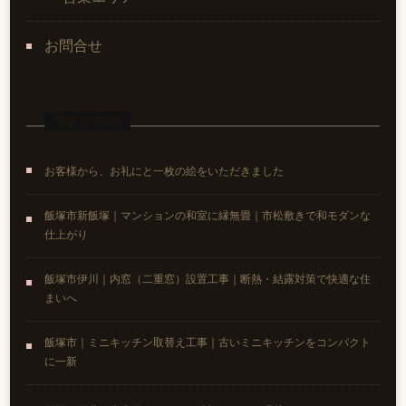
お問合せ
最近の投稿
お客様から、お礼にと一枚の絵をいただきました
飯塚市新飯塚｜マンションの和室に縁無畳｜市松敷きで和モダンな
仕上がり
飯塚市伊川｜内窓（二重窓）設置工事｜断熱・結露対策で快適な住
まいへ
飯塚市｜ミニキッチン取替え工事｜古いミニキッチンをコンパクト
に一新