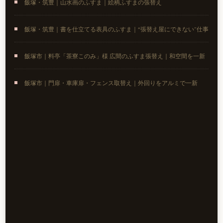
飯塚・筑豊｜山水画のふすま｜絵柄ふすまの張替え
飯塚・筑豊｜書を仕立てる表具のふすま｜“張替え屋にできない”仕事
飯塚市｜料亭「茶寮このみ」様 広間のふすま張替え｜和空間を一新
飯塚市｜門扉・車庫扉・フェンス取替え｜外回りをアルミで一新