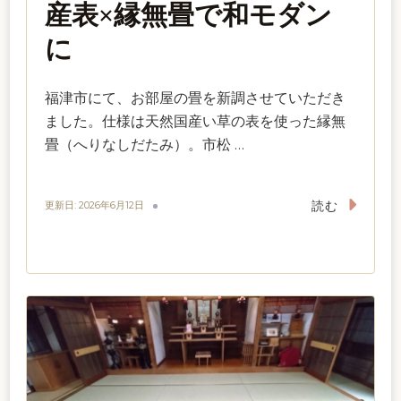
産表×縁無畳で和モダン
に
福津市にて、お部屋の畳を新調させていただき
ました。仕様は天然国産い草の表を使った縁無
畳（へりなしだたみ）。市松 …
読む
更新日:
2026年6月12日