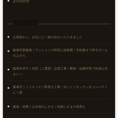
お問合せ
最近の投稿
お客様から、お礼にと一枚の絵をいただきました
飯塚市新飯塚｜マンションの和室に縁無畳｜市松敷きで和モダンな
仕上がり
飯塚市伊川｜内窓（二重窓）設置工事｜断熱・結露対策で快適な住
まいへ
飯塚市｜ミニキッチン取替え工事｜古いミニキッチンをコンパクト
に一新
飯塚・筑豊｜山水画のふすま｜絵柄ふすまの張替え