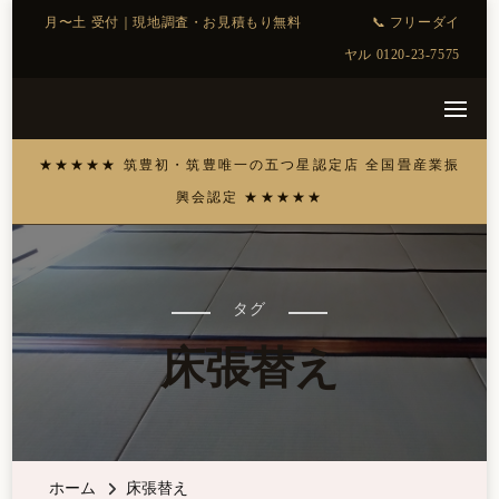
タグ
床張替え
ホーム
床張替え