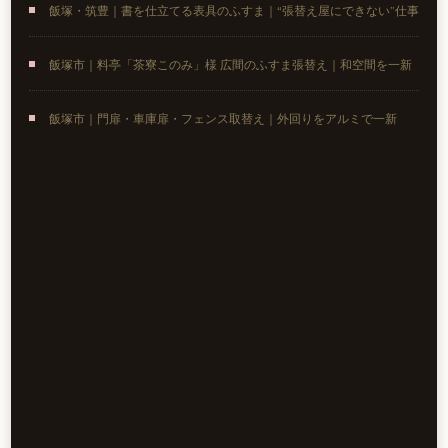
飯塚・筑豊｜書を仕立てる表具のふすま｜“張替え屋にできない”仕事
飯塚市｜料亭「茶寮このみ」様 広間のふすま張替え｜和空間を一新
飯塚市｜門扉・車庫扉・フェンス取替え｜外回りをアルミで一新