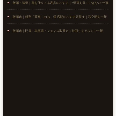
飯塚・筑豊｜書を仕立てる表具のふすま｜“張替え屋にできない”仕事
飯塚市｜料亭「茶寮このみ」様 広間のふすま張替え｜和空間を一新
飯塚市｜門扉・車庫扉・フェンス取替え｜外回りをアルミで一新