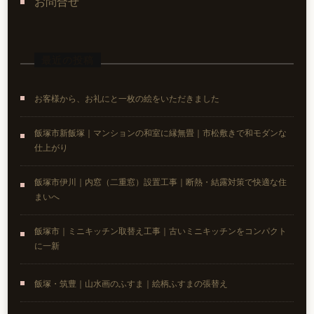
お問合せ
最近の投稿
お客様から、お礼にと一枚の絵をいただきました
飯塚市新飯塚｜マンションの和室に縁無畳｜市松敷きで和モダンな
仕上がり
飯塚市伊川｜内窓（二重窓）設置工事｜断熱・結露対策で快適な住
まいへ
飯塚市｜ミニキッチン取替え工事｜古いミニキッチンをコンパクト
に一新
飯塚・筑豊｜山水画のふすま｜絵柄ふすまの張替え