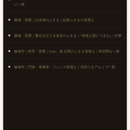
に一新
飯塚・筑豊｜山水画のふすま｜絵柄ふすまの張替え
飯塚・筑豊｜書を仕立てる表具のふすま｜“張替え屋にできない”仕事
飯塚市｜料亭「茶寮このみ」様 広間のふすま張替え｜和空間を一新
飯塚市｜門扉・車庫扉・フェンス取替え｜外回りをアルミで一新