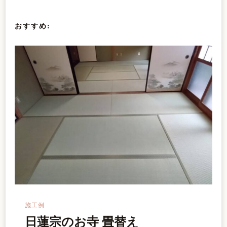
シ
おすすめ:
ョ
ン
施工例
日蓮宗のお寺 畳替え