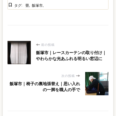
タグ:
畳
飯塚市
投
前の投稿
飯塚市｜レースカーテンの取り付け｜
稿
やわらかな光あふれる明るい窓辺に
ナ
次の投稿
ビ
飯塚市｜椅子の裏地張替え｜思い入れ
の一脚を職人の手で
ゲ
ー