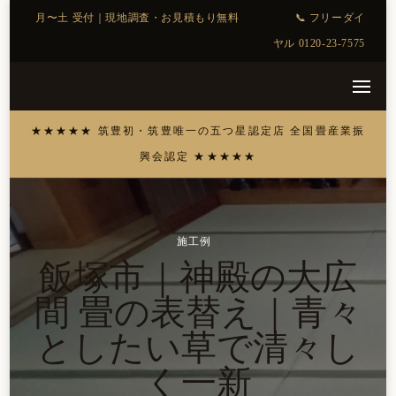
施工例
飯塚市｜神殿の大広
間 畳の表替え｜青々
としたい草で清々し
く一新