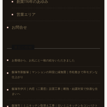
創業116年のあゆみ
営業エリア
お問合せ
最近の投稿
お客様から、お礼にと一枚の絵をいただきました
飯塚市新飯塚｜マンションの和室に縁無畳｜市松敷きで和モダンな
仕上がり
飯塚市伊川｜内窓（二重窓）設置工事｜断熱・結露対策で快適な住
まいへ
飯塚市｜ミニキッチン取替え工事｜古いミニキッチンをコンパクト