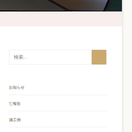
検
索:
お知らせ
ご報告
施工例