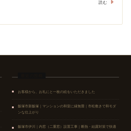
読む
最近の投稿
お客様から、お礼にと一枚の絵をいただきました
飯塚市新飯塚｜マンションの和室に縁無畳｜市松敷きで和モダ
ンな仕上がり
飯塚市伊川｜内窓（二重窓）設置工事｜断熱・結露対策で快適