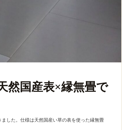
天然国産表×縁無畳で
きました。仕様は天然国産い草の表を使った縁無畳