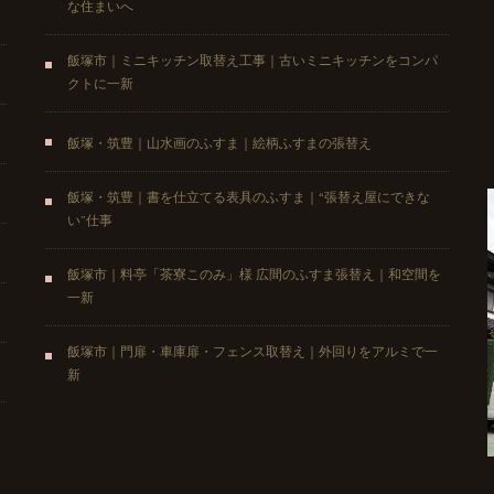
な住まいへ
飯塚市｜ミニキッチン取替え工事｜古いミニキッチンをコンパ
クトに一新
飯塚・筑豊｜山水画のふすま｜絵柄ふすまの張替え
飯塚・筑豊｜書を仕立てる表具のふすま｜“張替え屋にできな
い”仕事
飯塚市｜料亭「茶寮このみ」様 広間のふすま張替え｜和空間を
一新
飯塚市｜門扉・車庫扉・フェンス取替え｜外回りをアルミで一
新