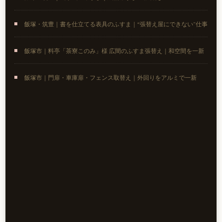
飯塚・筑豊｜書を仕立てる表具のふすま｜“張替え屋にできない”仕事
飯塚市｜料亭「茶寮このみ」様 広間のふすま張替え｜和空間を一新
飯塚市｜門扉・車庫扉・フェンス取替え｜外回りをアルミで一新