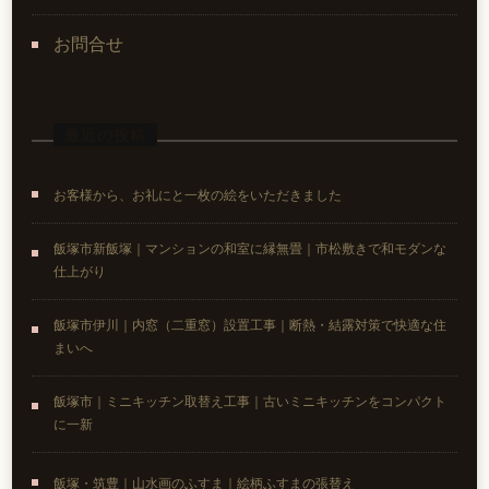
お問合せ
最近の投稿
お客様から、お礼にと一枚の絵をいただきました
飯塚市新飯塚｜マンションの和室に縁無畳｜市松敷きで和モダンな
仕上がり
飯塚市伊川｜内窓（二重窓）設置工事｜断熱・結露対策で快適な住
まいへ
飯塚市｜ミニキッチン取替え工事｜古いミニキッチンをコンパクト
に一新
飯塚・筑豊｜山水画のふすま｜絵柄ふすまの張替え