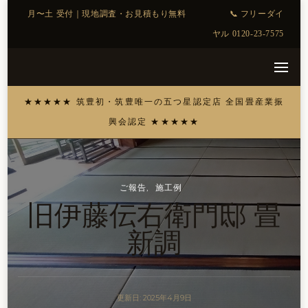
ご報告
施工例
旧伊藤伝右衛門邸 畳
新調
更新日:
2025年4月9日