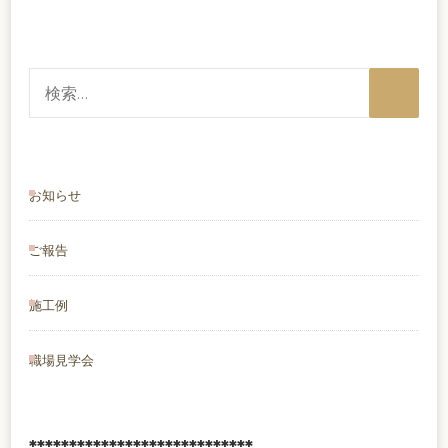
検
索:
お知らせ
ご報告
施工例
職場見学会
****************************