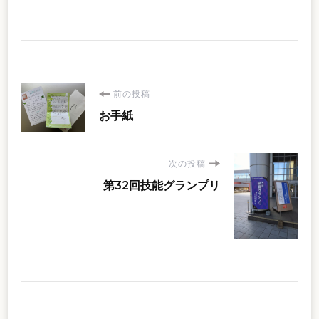
投
前の投稿
お手紙
稿
ナ
次の投稿
第32回技能グランプリ
ビ
ゲ
ー
シ