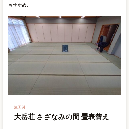
おすすめ:
ョ
ン
施工例
大岳荘 さざなみの間 畳表替え