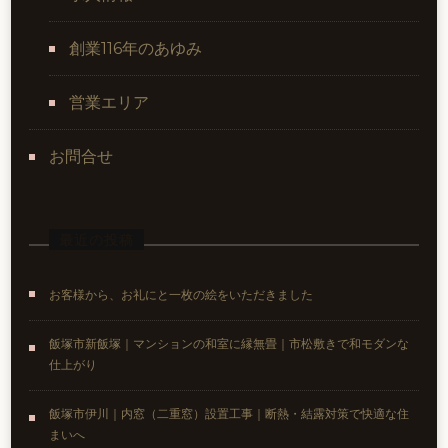
創業116年のあゆみ
営業エリア
お問合せ
最近の投稿
お客様から、お礼にと一枚の絵をいただきました
飯塚市新飯塚｜マンションの和室に縁無畳｜市松敷きで和モダンな
仕上がり
飯塚市伊川｜内窓（二重窓）設置工事｜断熱・結露対策で快適な住
まいへ