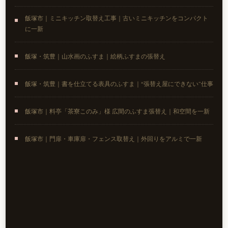
飯塚市｜ミニキッチン取替え工事｜古いミニキッチンをコンパクト
に一新
飯塚・筑豊｜山水画のふすま｜絵柄ふすまの張替え
飯塚・筑豊｜書を仕立てる表具のふすま｜“張替え屋にできない”仕事
飯塚市｜料亭「茶寮このみ」様 広間のふすま張替え｜和空間を一新
飯塚市｜門扉・車庫扉・フェンス取替え｜外回りをアルミで一新