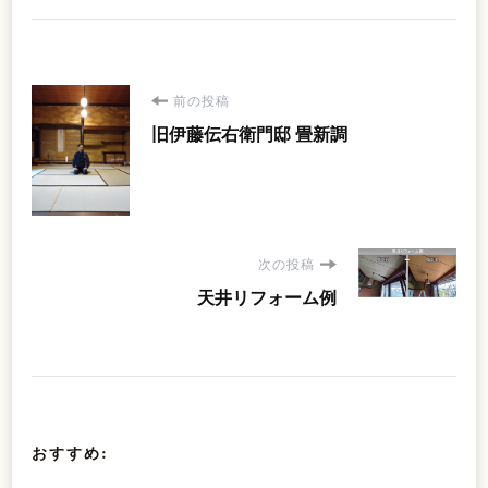
投
前の投稿
旧伊藤伝右衛門邸 畳新調
稿
ナ
ビ
次の投稿
天井リフォーム例
ゲ
ー
シ
おすすめ:
ョ