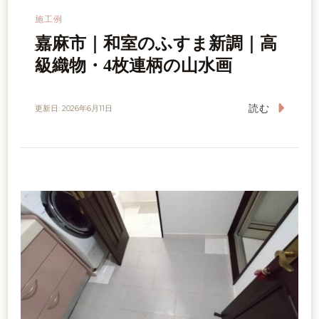
施工例
嘉麻市｜和室のふすま新調｜高
級織物・4枚連柄の山水画
読む
更新日:
2026年6月11日