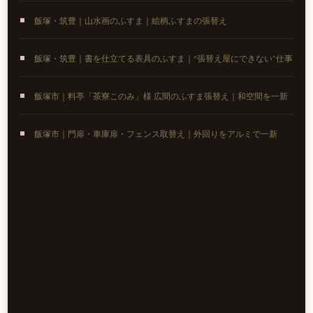
飯塚・筑豊｜山水画のふすま｜絵柄ふすまの張替え
飯塚・筑豊｜書を仕立てる表具のふすま｜“張替え屋にできない”仕事
飯塚市｜料亭「茶寮このみ」様 広間のふすま張替え｜和空間を一新
飯塚市｜門扉・車庫扉・フェンス取替え｜外回りをアルミで一新