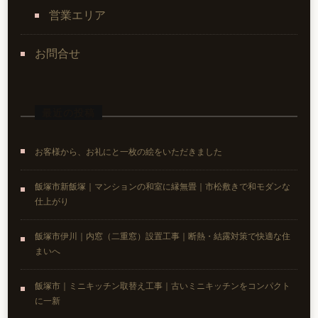
営業エリア
お問合せ
最近の投稿
お客様から、お礼にと一枚の絵をいただきました
飯塚市新飯塚｜マンションの和室に縁無畳｜市松敷きで和モダンな
仕上がり
飯塚市伊川｜内窓（二重窓）設置工事｜断熱・結露対策で快適な住
まいへ
飯塚市｜ミニキッチン取替え工事｜古いミニキッチンをコンパクト
に一新