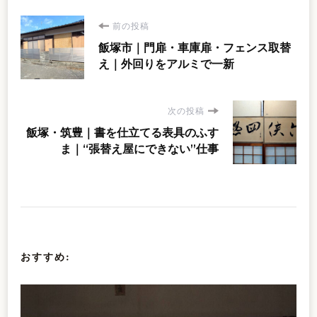
投
前の投稿
飯塚市｜門扉・車庫扉・フェンス取替
稿
え｜外回りをアルミで一新
ナ
次の投稿
ビ
飯塚・筑豊｜書を仕立てる表具のふす
ま｜“張替え屋にできない”仕事
ゲ
ー
シ
おすすめ:
ョ
ン