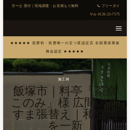
施工例
飯塚市｜料亭「茶寮
このみ」様 広間のふ
すま張替え｜和空間
を一新