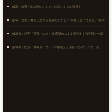
飯塚・筑豊｜山水画のふすま｜絵柄ふすまの張替え
飯塚・筑豊｜書を仕立てる表具のふすま｜“張替え屋にできない”仕事
飯塚市｜料亭「茶寮このみ」様 広間のふすま張替え｜和空間を一新
飯塚市｜門扉・車庫扉・フェンス取替え｜外回りをアルミで一新