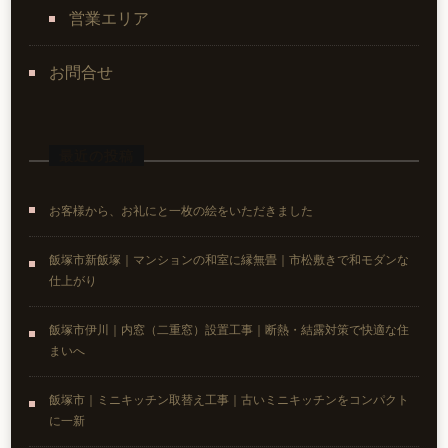
営業エリア
お問合せ
最近の投稿
お客様から、お礼にと一枚の絵をいただきました
飯塚市新飯塚｜マンションの和室に縁無畳｜市松敷きで和モダンな
仕上がり
飯塚市伊川｜内窓（二重窓）設置工事｜断熱・結露対策で快適な住
まいへ
飯塚市｜ミニキッチン取替え工事｜古いミニキッチンをコンパクト
に一新