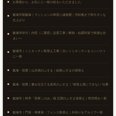
お客様から、お礼にと一枚の絵をいただきました
飯塚市新飯塚｜マンションの和室に縁無畳｜市松敷きで和モダンな
仕上がり
飯塚市伊川｜内窓（二重窓）設置工事｜断熱・結露対策で快適な住
まいへ
飯塚市｜ミニキッチン取替え工事｜古いミニキッチンをコンパクト
に一新
飯塚・筑豊｜山水画のふすま｜絵柄ふすまの張替え
飯塚・筑豊｜書を仕立てる表具のふすま｜“張替え屋にできない”仕事
飯塚市｜料亭「茶寮このみ」様 広間のふすま張替え｜和空間を一新
飯塚市｜門扉・車庫扉・フェンス取替え｜外回りをアルミで一新