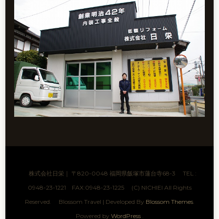
株式会社日栄｜ 〒820-0048 福岡県飯塚市蓮台寺68-3 TEL :
0948-23-1221 FAX:0948-23-1225 (C) NICHIEI All Rights
Reserved.
Blossom Travel | Developed By
Blossom Themes
.
Powered by
WordPress
.