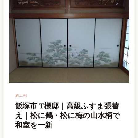
施工例
飯塚市 T様邸｜高級ふすま張替
え｜松に鶴・松に梅の山水柄で
和室を一新