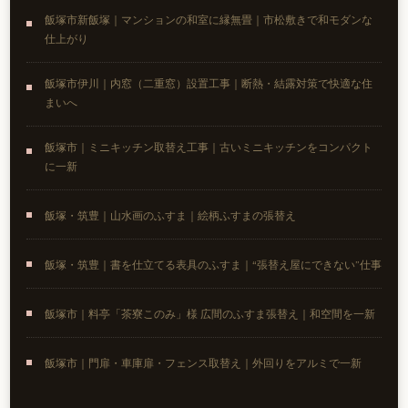
飯塚市新飯塚｜マンションの和室に縁無畳｜市松敷きで和モダンな
仕上がり
飯塚市伊川｜内窓（二重窓）設置工事｜断熱・結露対策で快適な住
まいへ
飯塚市｜ミニキッチン取替え工事｜古いミニキッチンをコンパクト
に一新
飯塚・筑豊｜山水画のふすま｜絵柄ふすまの張替え
飯塚・筑豊｜書を仕立てる表具のふすま｜“張替え屋にできない”仕事
飯塚市｜料亭「茶寮このみ」様 広間のふすま張替え｜和空間を一新
飯塚市｜門扉・車庫扉・フェンス取替え｜外回りをアルミで一新