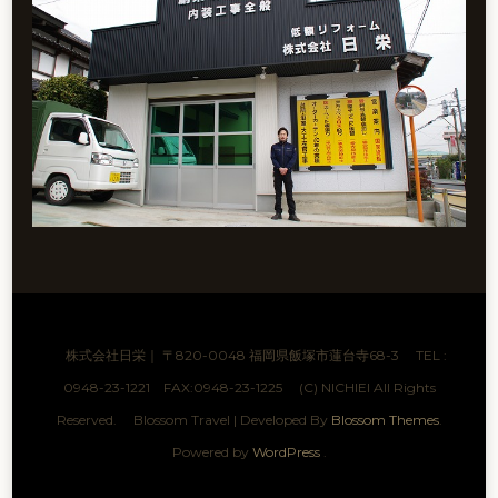
株式会社日栄｜ 〒820-0048 福岡県飯塚市蓮台寺68-3 TEL :
0948-23-1221 FAX:0948-23-1225 (C) NICHIEI All Rights
Reserved.
Blossom Travel | Developed By
Blossom Themes
.
Powered by
WordPress
.