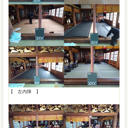
【 左内陣 】