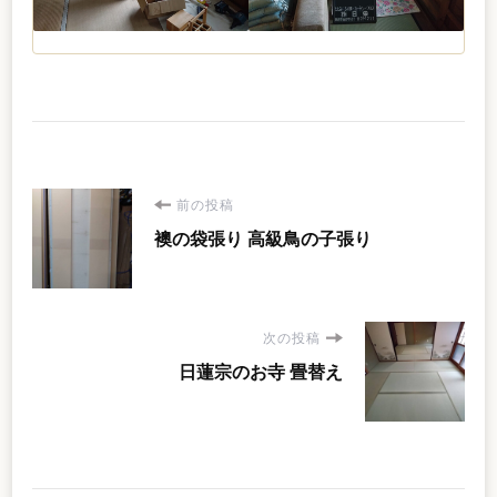
投
前の投稿
襖の袋張り 高級鳥の子張り
稿
ナ
次の投稿
ビ
日蓮宗のお寺 畳替え
ゲ
ー